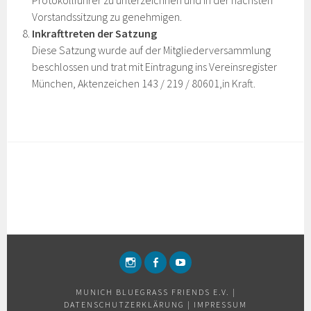
Protokollführer zu unterzeichnen und in der nächsten
Vorstandssitzung zu genehmigen.
Inkrafttreten der Satzung
Diese Satzung wurde auf der Mitgliederversammlung
beschlossen und trat mit Eintragung ins Vereinsregister
München, Aktenzeichen 143 / 219 / 80601,in Kraft.
INSTAGRAM
FACEBOOK
YOUTUBE
MUNICH BLUEGRASS FRIENDS E.V.
|
DATENSCHUTZERKLÄRUNG
|
IMPRESSUM