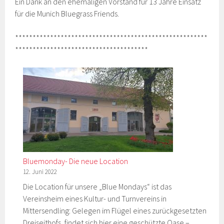
Ein Dank an den ehemaligen Vorstand für 13 Jahre Einsatz
für die Munich Bluegrass Friends.
*******************************************************
**************************************
Bluemonday- Die neue Location
12. Juni 2022
Die Location für unsere „Blue Mondays“ ist das
Vereinsheim eines Kultur- und Turnvereins in
Mittersendling: Gelegen im Flügel eines zurückgesetzten
Dreiseithofs, findet sich hier eine geschützte Oase –