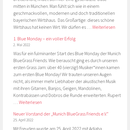
mitten in München. Man fühlt sich wie in einem
geschmackvollen, modernen und doch traditionellen
bayerischen Wirtshaus. Das Großartige: dieses schöne
Bluemo
Wirtshaus hat keinen Wirt. Wir dürfen es …
Weiterlesen
Die
1. Blue Monday – ein voller Erfolg
neue
2. Mai 2022
Locatio
Was für ein fulminanter Start des Blue Monday der Munich
BlueGrass Friends. Wie berauscht ging es durch unseren
ersten Grass Jam: über 40 (vierzig!) Musiker*innen kamen
zum ersten Blue Monday! Wir trauten unseren Augen
nicht, als immer mehr Liebhaber der akustischen Musik
mit ihren Gitarren, Banjos, Geigen, Mandolinen,
Kontrabässen und Dobros die Runde erweiterten. Rupert
1.
…
Weiterlesen
Blue
Neuer Vorstand der „Munich BlueGrass Friends e.V.“
Monday
25. April 2022
–
Mit Freuden wurde am 25. April 2022 mit Adiaha
ein