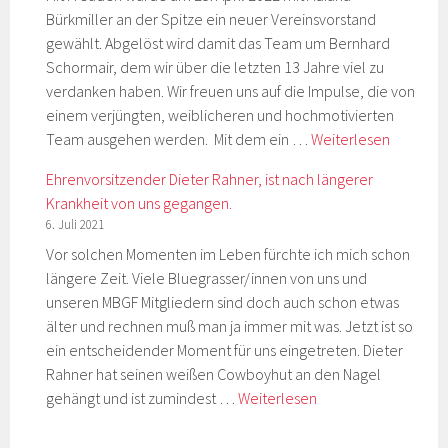
Bürkmiller an der Spitze ein neuer Vereinsvorstand
voller
gewählt. Abgelöst wird damit das Team um Bernhard
Erfolg
Schormair, dem wir über die letzten 13 Jahre viel zu
verdanken haben. Wir freuen uns auf die Impulse, die von
einem verjüngten, weiblicheren und hochmotivierten
Neuer
Team ausgehen werden. Mit dem ein …
Weiterlesen
Vorstand
Ehrenvorsitzender Dieter Rahner, ist nach längerer
der
Krankheit von uns gegangen.
„Munich
6. Juli 2021
BlueGras
Vor solchen Momenten im Leben fürchte ich mich schon
Friends
längere Zeit. Viele Bluegrasser/innen von uns und
e.V.“
unseren MBGF Mitgliedern sind doch auch schon etwas
älter und rechnen muß man ja immer mit was. Jetzt ist so
ein entscheidender Moment für uns eingetreten. Dieter
Rahner hat seinen weißen Cowboyhut an den Nagel
Ehrenvorsitzender
gehängt und ist zumindest …
Weiterlesen
Dieter
Rahner,